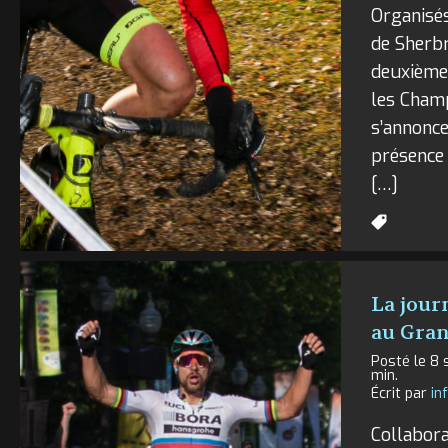
Organisés
de Sherb
deuxième
les Cham
s’annonce
présence
[…]
La jour
au Gran
Posté le 8 
min.
Écrit par
in
Collabora