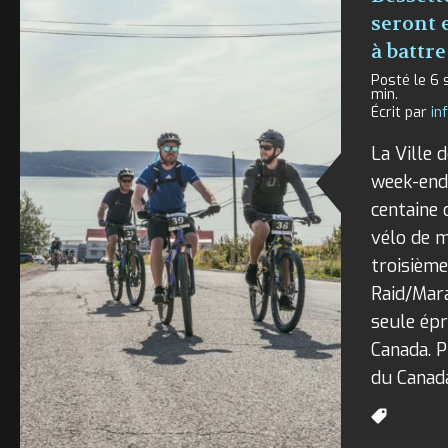
seront 
à battre
Posté le 6 
min.
Écrit par
in
La Ville d
week-end 
centaine
vélo de 
troisième
Raid/Mara
seule ép
Canada. 
du Canada