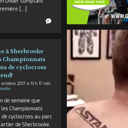
n Under comptant
remière […]
0
e à Sherbrooke
es Championnats
ns de cyclocross
end!
 octobre 2017 à 13 h 17 min.
fovélo
fin de semaine que
 les Championnats
 de cyclocross au parc
artier de Sherbrooke.