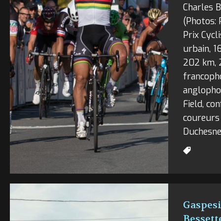
Charles 
(Photos:
Prix Cycli
urbain, 1
202 km, 
francoph
anglophon
Field, co
coureurs
Duchesne
Gaspesi
Bessett