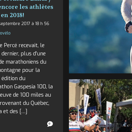
encore les athlètes
 en 2018!
septembre 2017 à 18 h 56
fovélo
e Percé recevait, le
dernier, plus d’une
 de marathoniens du
montagne pour la
 édition du
thon Gaspesia 100, la
reuve de 100 miles au
Provenant du Québec,
 et des […]
0