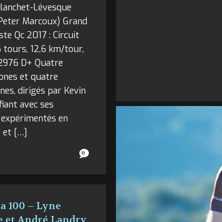
Blanchet-Lévesque
 Peter Marcoux) Grand
ste Qc 2017 : Circuit
6 tours, 12,6 km/tour,
2976 D+ Quatre
ones et quatre
es, dirigés par Kevin
nfiant avec ses
 expérimentés en
 et […]
0
a 100 – Lyne
e et André Landry