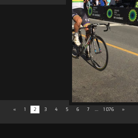
«
1
2
3
4
5
6
7
…
1 076
»