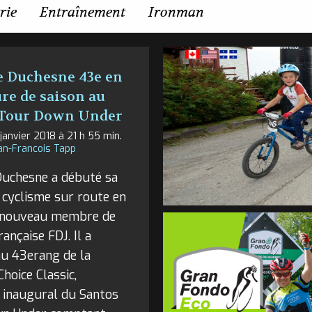
rie
Entraînement
Ironman
 Duchesne 43e en
re de saison au
 Tour Down Under
 janvier 2018 à 21 h 55 min.
an-Francois Tapp
Duchesne a débuté sa
 cyclisme sur route en
 nouveau membre de
rançaise FDJ. Il a
au 43erang de la
Choice Classic,
 inaugural du Santos