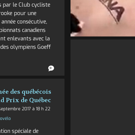
 par le Club cycliste
rooke pour une
 année consécutive,
pionnats canadiens
nt enlevants avec la
 des olympiens Goeff
0
née des québécois
d Prix de Québec
septembre 2017 à 18 h 22
fovélo
tion spéciale de