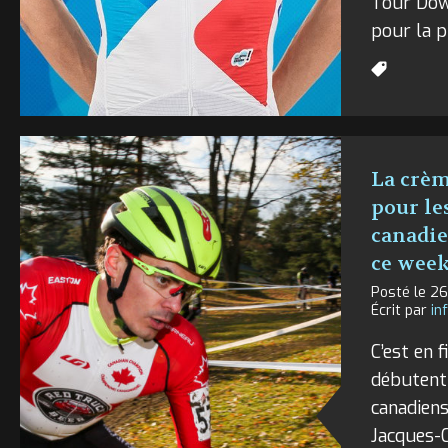
Tour Dow
pour la p
La crèm
pour l
canadie
ce week
Posté le 26
Écrit par
in
C’est en 
débutent
canadiens
Jacques-C