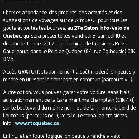
Choix et abondance, des produits, des activités et des
suggestions de voyages sur deux roues… pour tous les
goûts et toutes les bourses, au
27e Salon Info-Vélo de
Québec
, qui sera présenté les vendredi 9, samedi 10 et
dimanche 11 mars 2012, au Terminal de Croisières Ross
Gaudreault, dans le Port de Québec (84, rue Dalhousie) G1K
8M5.
Accès
GRATUIT
, stationnement à coût modéré, on peut s’y
rendre en utilisant le transport en commun (parcours # 1).
Autre option, vous pouvez garer votre voiture, sans frais,
au stationnement de la Gare maritime Champlain (G1K 4K1),
sur le boulevard du même nom, et, de là, monter à bord de
l’autobus (parcours no 1), vers le Terminal de croisières.
Info :
www.rtcquebec.ca
.
Enfin… et en toute logique, on peut s’y rendre à vélo