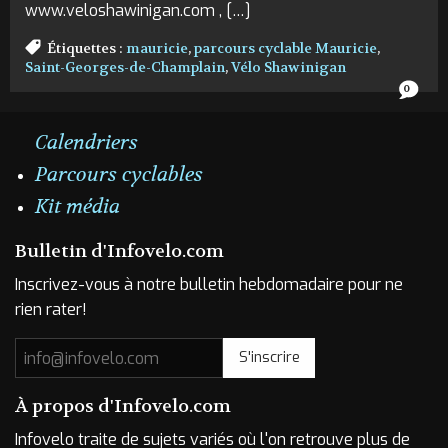
www.veloshawinigan.com , […]
Étiquettes :
mauricie
,
parcours cyclable Mauricie
,
Saint-Georges-de-Champlain
,
Vélo Shawinigan
0
Calendriers
Parcours cyclables
Kit média
Bulletin d'Infovelo.com
Inscrivez-vous à notre bulletin hebdomadaire pour ne
rien rater!
S'inscrire
À propos d'Infovelo.com
Infovelo traite de sujets variés où l'on retrouve plus de