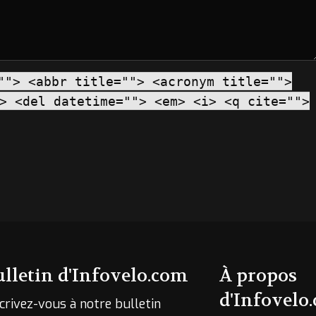
""> <abbr title=""> <acronym title="">
> <del datetime=""> <em> <i> <q cite="">
ulletin d'Infovelo.com
À propos
d'Infovelo
crivez-vous à notre bulletin