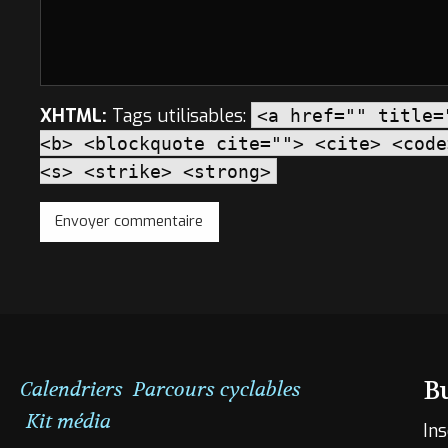
XHTML:
Tags utilisables:
<a href="" title=
<b> <blockquote cite=""> <cite> <code
<s> <strike> <strong>
B
Calendriers
Parcours cyclables
Kit média
Ins