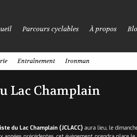
ueil
Parcours cyclables
À propos
Bl
rie
Entraînement
Ironman
 du Lac Champlain
iste du Lac Champlain (JCLACC)
aura lieu, le dimanch
ux années précédentes, cet évènement prendra place le