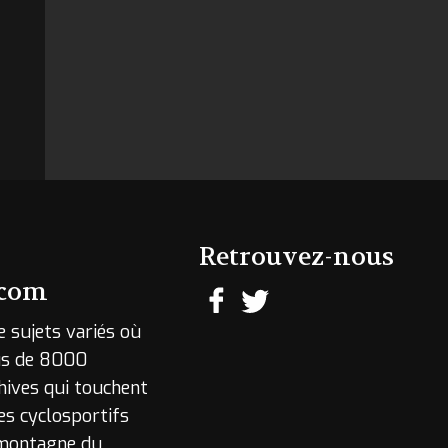
Retrouvez-nous
.com
e sujets variés où
lus de 8000
hives qui touchent
es cyclosportifs
 montagne du