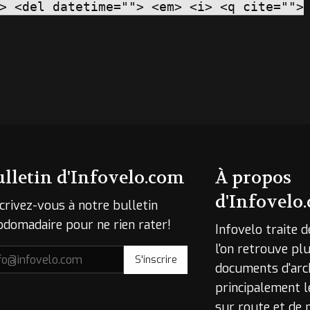
> <del datetime=""> <em> <i> <q cite="">
ulletin d'Infovelo.com
À propos
d'Infovelo
crivez-vous à notre bulletin
bdomadaire pour ne rien rater!
Infovelo traite d
l'on retrouve p
S'inscrire
documents d'arc
principalement l
sur route et de