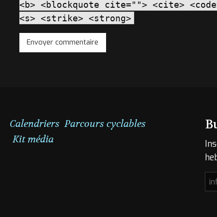
<b> <blockquote cite=""> <cite> <code
<s> <strike> <strong>
B
Calendriers
Parcours cyclables
Kit média
Ins
he