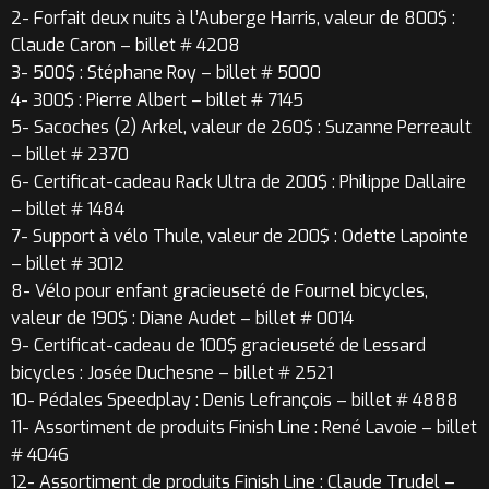
2- Forfait deux nuits à l’Auberge Harris, valeur de 800$ :
Claude Caron – billet # 4208
3- 500$ : Stéphane Roy – billet # 5000
4- 300$ : Pierre Albert – billet # 7145
5- Sacoches (2) Arkel, valeur de 260$ : Suzanne Perreault
– billet # 2370
6- Certificat-cadeau Rack Ultra de 200$ : Philippe Dallaire
– billet # 1484
7- Support à vélo Thule, valeur de 200$ : Odette Lapointe
– billet # 3012
8- Vélo pour enfant gracieuseté de Fournel bicycles,
valeur de 190$ : Diane Audet – billet # 0014
9- Certificat-cadeau de 100$ gracieuseté de Lessard
bicycles : Josée Duchesne – billet # 2521
10- Pédales Speedplay : Denis Lefrançois – billet # 4888
11- Assortiment de produits Finish Line : René Lavoie – billet
# 4046
12- Assortiment de produits Finish Line : Claude Trudel –