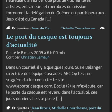
heureuse d’annoncer que plus de 450 athlètes,
artistes, entraîneurs et membres de mission
formeront la délégation du Québec qui participera aux
Jeux d’été du Canada […]
Étiquettes :
Jeux du Canada
,
Michelle Courchesne
0
Le port du casque est toujours
d'actualité
Posté le 8 mars 2009 à 6 h 00 min.
Écrit par
Christian Lemelin
Dans un courriel, il y a quelques jours, Suzie Bélanger,
directrice de l’équipe Cascades-ABC Cycles, me
suggère d’aller consulter le site
www.jeporte1casque.com. Docile (?), je m’exécute, car
le porte du casque est revenu dans l’actualité, ces
jours derniers. Le site porte […]
Étiquettes :
Jean furois
,
Michelle Courchesne
,
port du