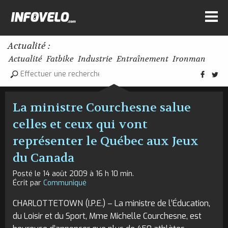
Actualité :
Actualité
Fatbike
Industrie
Entraînement
Ironman
La ministre Courchesne salue
celles et ceux qui vont
représenter le Québec aux Jeux
du Canada
Posté le 14 août 2009 à 16 h 10 min.
Écrit par
Communiqué
CHARLOTTETOWN (I.P.E.) – La ministre de l’Éducation,
du Loisir et du Sport, Mme Michelle Courchesne, est