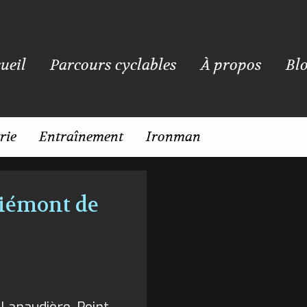
ueil
Parcours cyclables
À propos
Bl
rie
Entraînement
Ironman
 piémont de