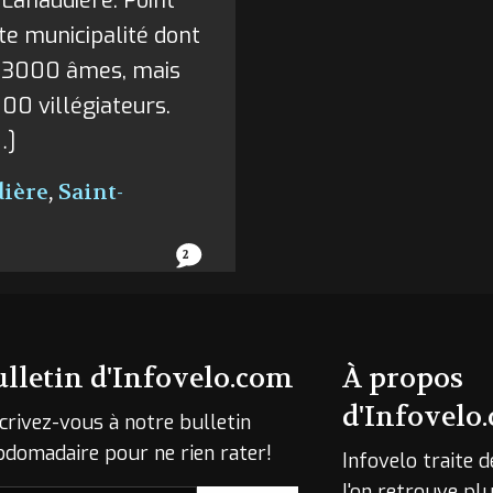
Lanaudière. Point
te municipalité dont
n 3000 âmes, mais
000 villégiateurs.
…]
dière
,
Saint-
2
ulletin d'Infovelo.com
À propos
d'Infovelo
crivez-vous à notre bulletin
bdomadaire pour ne rien rater!
Infovelo traite d
l'on retrouve p