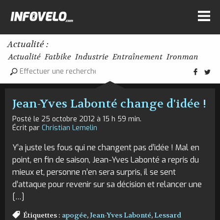
Actualité :
Actualité
Fatbike
Industrie
Entraînement
Ironman
Jean-Yves Labonté change d'idée !
Posté le 25 octobre 2012 à 15 h 59 min.
Écrit par
Christian Lemelin
Y’a juste les fous qui ne changent pas d’idée ! Mal en
point, en fin de saison, Jean-Yves Labonté a repris du
mieux et, personne n’en sera surpris, il se sent
d’attaque pour revenir sur sa décision et relancer une
[…]
Étiquettes :
apogée
,
Jean-Yves Labonté
,
Lessard